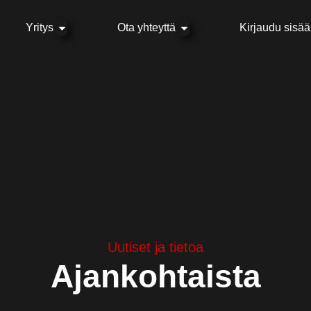
alvelut
Open Yritys
Open Ota yhteyttä
Yritys
Ota yhteyttä
Kirjaudu sisä
Uutiset ja tietoa
Ajankohtaista